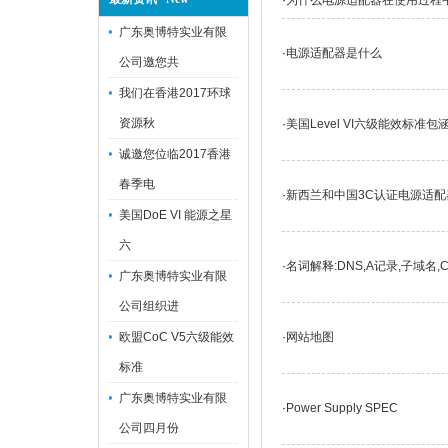
·
为什么电源适配器在使用过程
广东奥博特实业有限
·
电源适配器是什么
公司邀您共
我们在香港2017环球
资源秋
·
美国Level VI六级能效标准
诚邀您位临2017香港
春季电
·
新西兰和中国3C认证电源适配
美国DoE VI 能源之星
六
·
名词解释:DNS,A记录,子域名,CN
广东奥博特实业有限
公司组织进
·
网站地图
欧盟CoC V5六级能效
标准
广东奥博特实业有限
·
Power Supply SPEC​
公司四月份