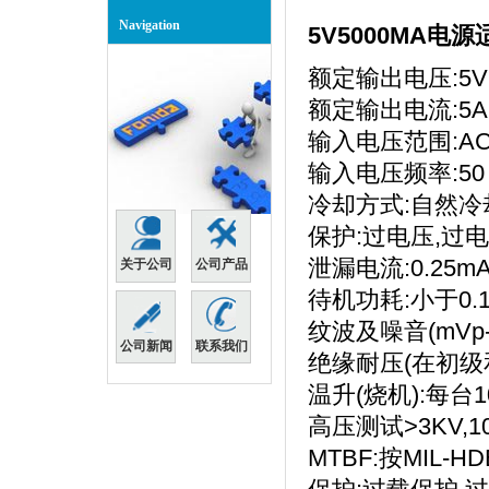
Navigation
5V5000MA电
额定输出电压:5V
额定输出电流:5A
输入电压范围:AC 
输入电压频率:50
冷却方式:自然冷
保护:过电压,过
泄漏电流:0.25mA
关于公司
公司产品
待机功耗:小于0.1
纹波及噪音(mVp-
公司新闻
联系我们
绝缘耐压(在初级和次
温升(烧机):每台1
高压测试>3KV,10
MTBF:按MIL-H