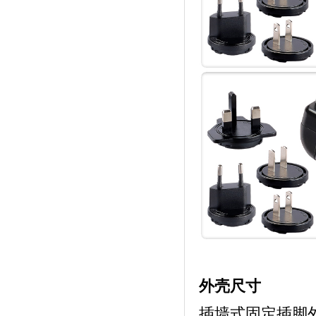
外壳尺寸
插墙式固定插脚外壳：