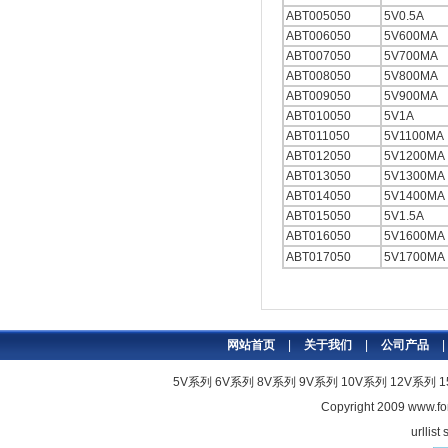
ABT005050
5V0.5A
ABT006050
5V600MA
ABT007050
5V700MA
ABT008050
5V800MA
ABT009050
5V900MA
ABT010050
5V1A
ABT011050
5V1100MA
ABT012050
5V1200MA
ABT013050
5V1300MA
ABT014050
5V1400MA
ABT015050
5V1.5A
ABT016050
5V1600MA
ABT017050
5V1700MA
网站首页
|
关于我们
|
公司产品
|
5V系列
6V系列
8V系列
9V系列
10V系列
12V系列
Copyright 2009
www.fo
urllist